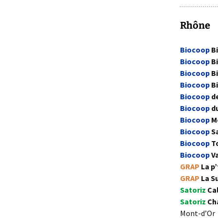
Rhône
Biocoop
Bi
Biocoop
Bi
Biocoop
Bi
Biocoop
Bi
Biocoop
de
Biocoop
du
Biocoop
Mo
Biocoop
S
Biocoop
T
Biocoop
V
GRAP
La p’
GRAP
La S
Satoriz
Cal
Satoriz
Ch
Mont-d’Or