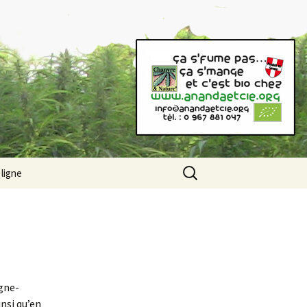
anvre, farine de chanvre, …)
Rechercher
ligne
:
gne-
insi qu’en