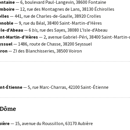
ntaine
— 6, boulevard Paul-Langevin, 38600 Fontaine
mboire
— 12, rue des Montagnes de Lans, 38130 Échirolles
lles
— 441, rue de Charles-de-Gaulle, 38920 Crolles
enoble
— 9, rue du Béal, 38400 Saint-Martin-d’Hères
sle-d’Abeau
— 6
bis
, rue des Sayes, 38080 L’Isle-d’Abeau
nt-Martin-d’Hères
— 2, avenue Gabriel-Péri, 38400 Saint-Martin-
yssuel
— 1486, route de Chasse, 38200 Seyssuel
iron
— ZI des Blanchisseries, 38500 Voiron
nt-Étienne
— 5, rue Marc-Charras, 42100 Saint-Étienne
-Dôme
ière
— 15, avenue du Roussillon, 63170 Aubière