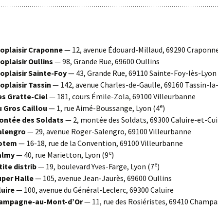
oplaisir Craponne
— 12, avenue Édouard-Millaud, 69290 Craponn
oplaisir Oullins
— 98, Grande Rue, 69600 Oullins
oplaisir Sainte-Foy
— 43, Grande Rue, 69110 Sainte-Foy-lès-Lyon
oplaisir Tassin
— 142, avenue Charles-de-Gaulle, 69160 Tassin-l
s Gratte-Ciel
— 181, cours Émile-Zola, 69100 Villeurbanne
e
 Gros Caillou
— 1, rue Aimé-Boussange, Lyon (4
)
ntée des Soldats
— 2, montée des Soldats, 69300 Caluire-et-Cui
alengro
— 29, avenue Roger-Salengro, 69100 Villeurbanne
otem
— 16-18, rue de la Convention, 69100 Villeurbanne
e
almy
— 40, rue Marietton, Lyon (9
)
e
tite distrib
— 19, boulevard Yves-Farge, Lyon (7
)
uper Halle
— 105, avenue Jean-Jaurès, 69600 Oullins
uire
— 100, avenue du Général-Leclerc, 69300 Caluire
ampagne-au-Mont-d’Or
— 11, rue des Rosiéristes, 69410 Champ