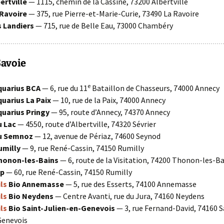
ertville
— 1115, chemin de la Cassine, 73200 Albertville
Ravoire
— 375, rue Pierre-et-Marie-Curie, 73490 La Ravoire
 Landiers
— 715, rue de Belle Eau, 73000 Chambéry
avoie
e
uarius BCA
— 6, rue du 11
Bataillon de Chasseurs, 74000 Annecy
uarius La Paix
— 10, rue de la Paix, 74000 Annecy
uarius Pringy
— 95, route d’Annecy, 74370 Annecy
 Lac
— 4550, route d’Albertville, 74320 Sévrier
u Semnoz
— 12, avenue de Périaz, 74600 Seynod
milly
— 9, rue René-Cassin, 74150 Rumilly
onon-les-Bains
— 6, route de la Visitation, 74200 Thonon-les-B
p
— 60, rue René-Cassin, 74150 Rumilly
ls
Bio Annemasse
— 5, rue des Esserts, 74100 Annemasse
ls
Bio Neydens
— Centre Avanti, rue du Jura, 74160 Neydens
ls
Bio Saint-Julien-en-Genevois
— 3, rue Fernand-David, 74160 S
Genevois