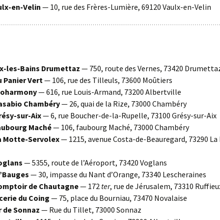
lx-en-Velin
— 10, rue des Frères-Lumière, 69120 Vaulx-en-Velin
x-les-Bains Drumettaz
— 750, route des Vernes, 73420 Drumetta
 Panier Vert
— 106, rue des Tilleuls, 73600 Moûtiers
ioharmony
— 616, rue Louis-Armand, 73200 Albertville
asabio Chambéry
— 26, quai de la Rize, 73000 Chambéry
ésy-sur-Aix
— 6, rue Boucher-de-la-Rupelle, 73100 Grésy-sur-Aix
aubourg Maché
— 106, faubourg Maché, 73000 Chambéry
 Motte-Servolex
— 1215, avenue Costa-de-Beauregard, 73290 La
oglans
— 5355, route de l’Aéroport, 73420 Voglans
’Bauges
— 30, impasse du Nant d’Orange, 73340 Lescheraines
omptoir de Chautagne
— 172
ter
, rue de Jérusalem, 73310 Ruffieu
cerie du Coing
— 75, place du Bourniau, 73470 Novalaise
r de Sonnaz
— Rue du Tillet, 73000 Sonnaz