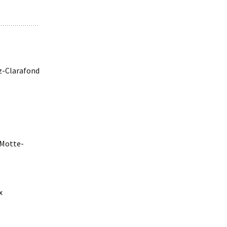
z-Clarafond
 Motte-
x