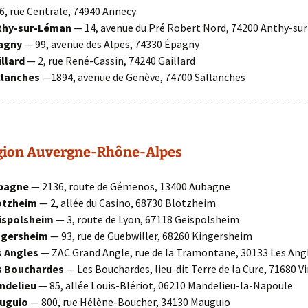
6, rue Centrale, 74940 Annecy
thy-sur-Léman
— 14, avenue du Pré Robert Nord, 74200 Anthy-s
agny
— 99, avenue des Alpes, 74330 Épagny
llard
— 2, rue René-Cassin, 74240 Gaillard
lanches
—1894, avenue de Genève, 74700 Sallanches
gion Auvergne-Rhône-Alpes
bagne
— 2136, route de Gémenos, 13400 Aubagne
otzheim
— 2, allée du Casino, 68730 Blotzheim
ispolsheim
— 3, route de Lyon, 67118 Geispolsheim
ngersheim
— 93, rue de Guebwiller, 68260 Kingersheim
 Angles
— ZAC Grand Angle, rue de la Tramontane, 30133 Les Ang
s Bouchardes
— Les Bouchardes, lieu-dit Terre de la Cure, 71680 V
ndelieu
— 85, allée Louis-Blériot, 06210 Mandelieu-la-Napoule
uguio
— 800, rue Hélène-Boucher, 34130 Mauguio