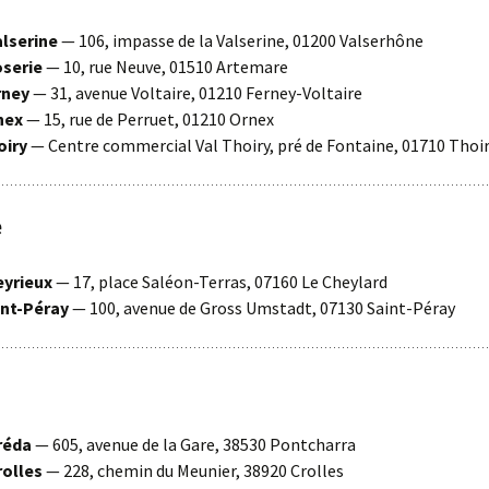
lserine
— 106, impasse de la Valserine, 01200 Valserhône
oserie
— 10, rue Neuve, 01510 Artemare
rney
— 31, avenue Voltaire, 01210 Ferney-Voltaire
nex
— 15, rue de Perruet, 01210 Ornex
iry
— Centre commercial Val Thoiry, pré de Fontaine, 01710 Thoi
e
eyrieux
— 17, place Saléon-Terras, 07160 Le Cheylard
nt-Péray
— 100, avenue de Gross Umstadt, 07130 Saint-Péray
réda
— 605, avenue de la Gare, 38530 Pontcharra
olles
— 228, chemin du Meunier, 38920 Crolles