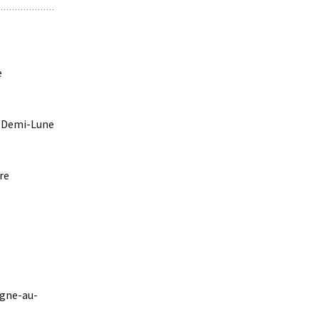
e
a-Demi-Lune
re
agne-au-