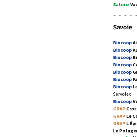
Satoriz
Vau
Savoie
Biocoop
Ai
Biocoop
Au
Biocoop
B
Biocoop
C
Biocoop
Gr
Biocoop
F
Biocoop
La
Servolex
Biocoop
V
GRAP
Croc
GRAP
Le C
GRAP
L’Épi
Le Potage