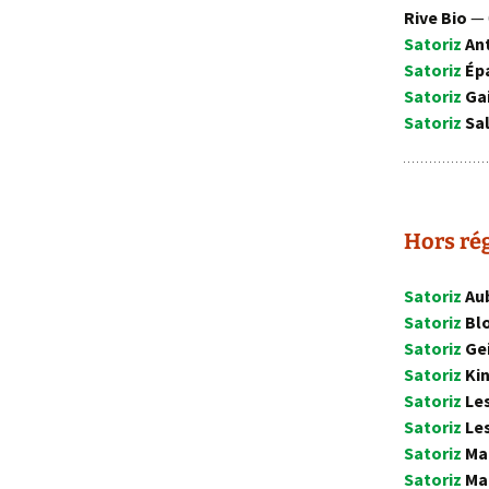
Rive Bio
— 
Satoriz
An
Satoriz
Ép
Satoriz
Gai
Satoriz
Sal
Hors ré
Satoriz
Au
Satoriz
Bl
Satoriz
Ge
Satoriz
Ki
Satoriz
Les
Satoriz
Le
Satoriz
Ma
Satoriz
Ma