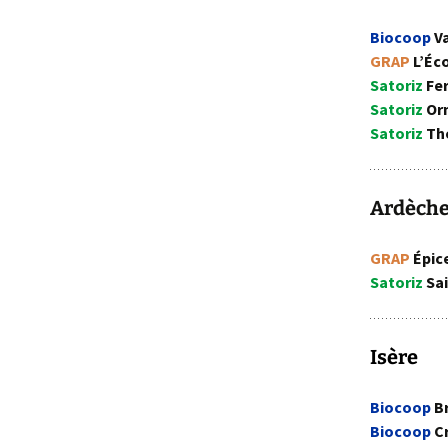
Biocoop
Va
GRAP
L’Éc
Satoriz
Fe
Satoriz
Or
Satoriz
Tho
Ardèch
GRAP
Épic
Satoriz
Sai
Isère
Biocoop
B
Biocoop
Cr