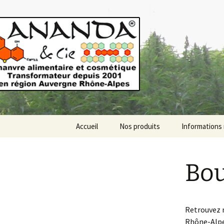
Producteur, transformateur de 
Ananda & 
Aller
Accueil
Nos produits
Informations 
au
contenu
Bou
Retrouvez 
Rhône-Alpe