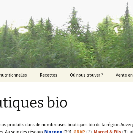
chanvre biologique en Rhône Alpes (huile de ch
Cie
nutritionnelles
Recettes
Où nous trouver ?
Vente en 
tiques bio
nos produits dans de nombreuses boutiques bio de la région Auver
s. Au sein des réseaux
Biocoop
(29),
GRAP
(7),
Marcel & Fils
(3), a