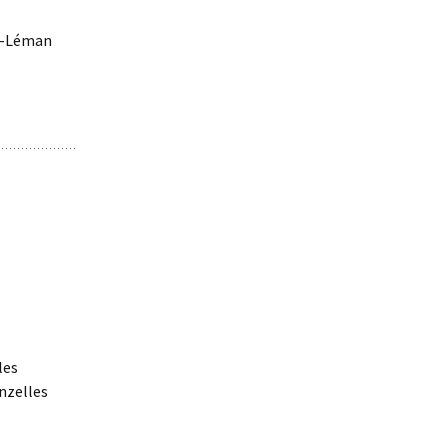
ur-Léman
les
inzelles