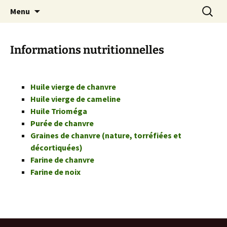
Producteur, transformateur de chanvre
Aller
Recherc
Ananda & Cie
Menu
au
:
biologique en Rhône Alpes (huile de chanvre,
contenu
farine de chanvre, …)
Informations nutritionnelles
Huile vierge de chanvre
Huile vierge de cameline
Huile Trioméga
Purée de chanvre
Graines de chanvre (nature, torréfiées et
décortiquées)
Farine de chanvre
Farine de noix