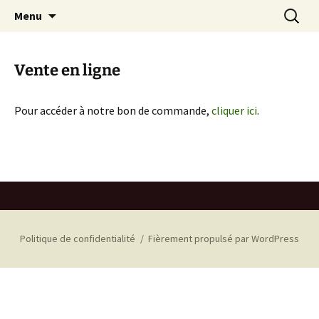
Producteur, transformateur de chanvre
Aller
Recherc
Ananda & Cie
Menu
au
:
biologique en Rhône Alpes (huile de chanvre,
contenu
farine de chanvre, …)
Vente en ligne
Pour accéder à notre bon de commande,
cliquer ici
.
Politique de confidentialité
Fièrement propulsé par WordPress